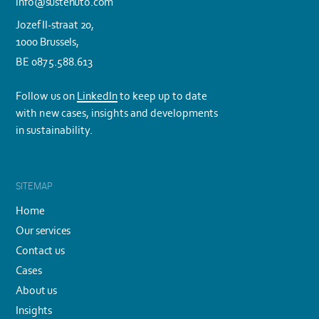
info@sustenuto.com
Jozef II-straat 20,
1000 Brussels,
BE 0875.588.613
Follow us on
LinkedIn
to keep up to date
with new cases, insights and developments
in sustainability.
SITEMAP
Home
Our services
Contact us
Cases
About us
Insights