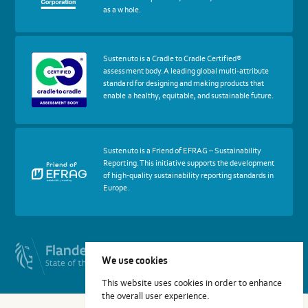
B
as a whole.
Corp
More
Sustenuto is a Cradle to Cradle Certified®
about
assessment body. A leading global multi-attribute
certif
standard for designing and making products that
Cradle
enable a healthy, equitable, and sustainable future.
to
Cradle
Certified®
Assessment
Body
More
Sustenuto is a Friend of EFRAG – Sustainability
about
Reporting. This initiative supports the development
certif
of high-quality sustainability reporting standards in
Friends
Europe.
of
EFRAG
We use cookies
This website uses cookies in order to enhance
the overall user experience.