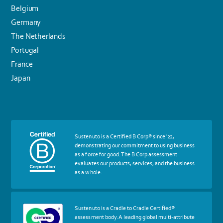
Belgium
Germany
The Netherlands
Portugal
France
Japan
More
Sustenuto is a Certified B Corp® since '22,
about
demonstrating our commitment to using business
certif
as a force for good. The B Corp assessment
Certified
evaluates our products, services, and the business
B
as a whole.
Corp
More
Sustenuto is a Cradle to Cradle Certified®
about
assessment body. A leading global multi-attribute
certif