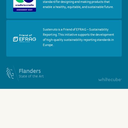
standard for designing and making products that
Cradle
enable a healthy, equitable, and sustainable future.
to
Cradle
Certified®
Assessment
Body
More
Sustenuto is a Friend of EFRAG – Sustainability
about
Reporting. This initiative supports the development
certif
of high-quality sustainability reporting standards in
Friends
Europe.
of
EFRAG