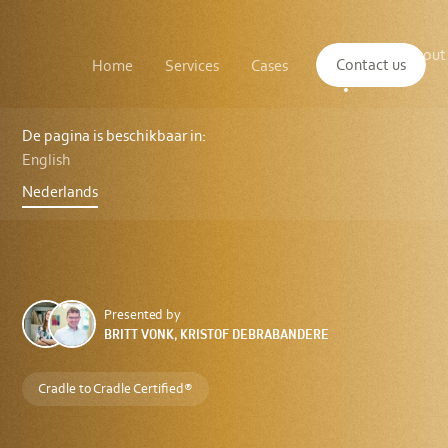
Main
The
About
navigation
Contact us
Home
Services
Cases
Insights
logo
us
of
Sustenuto
C2C
Explained
De pagina is beschikbaar in:
Series
English
1
-
Nederlands
Ontdek
de
oorsprong
van
Cradle
to
Cradle®
en
Presented by
de
BRITT VONK, KRISTOF DEBRABANDERE
Circulaire
Economie
Cradle to Cradle Certified®