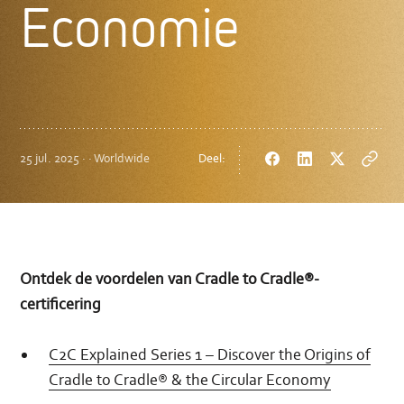
Economie
25 jul. 2025 · · Worldwide
Deel:
Facebook
LinkedIn
Twitter
Copy
url
Ontdek de voordelen van Cradle to Cradle®-
certificering
C2C Explained Series 1 – Discover the Origins of
Cradle to Cradle® & the Circular Economy