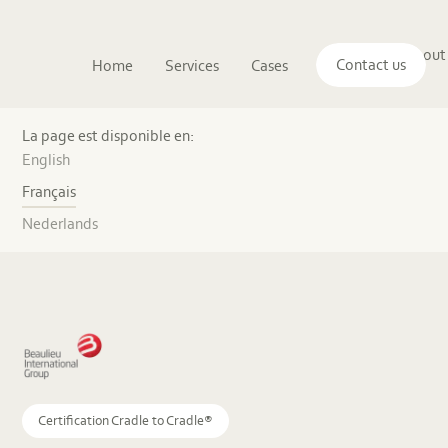
Main
The
About
navigation
Contact us
Home
Services
Cases
Insights
logo
us
of
Sustenuto
BFS
Europe
La page est disponible en:
NV
English
–
Tapis
Français
avant-
gardistes
Nederlands
Certification Cradle to Cradle®