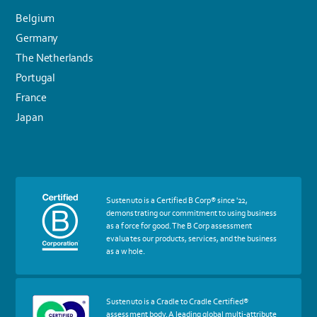
Belgium
Germany
The Netherlands
Portugal
France
Japan
More
Sustenuto is a Certified B Corp® since '22,
about
demonstrating our commitment to using business
certif
as a force for good. The B Corp assessment
Certified
evaluates our products, services, and the business
B
as a whole.
Corp
More
Sustenuto is a Cradle to Cradle Certified®
about
assessment body. A leading global multi-attribute