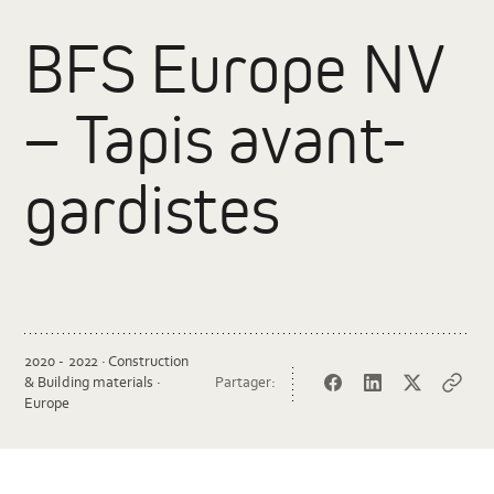
BFS Europe NV
– Tapis avant-
gardistes
2020 - 2022 · Construction
& Building materials ·
Partager:
Facebook
LinkedIn
Twitter
Copy
Europe
url