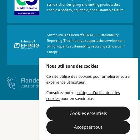
certif
standard for designing and making products that
Cradle
enable a healthy, equitable, and sustainable future.
to
Cradle
Certified®
Assessment
Body
More
Sustenuto is a Friend of EFRAG – Sustainability
about
Reporting. This initiative supports the development
certif
of high-quality sustainability reporting standards in
Friends
Europe.
of
EFRAG
Nous utilisons des cookies
Ce site utilise des cookies pour améliorer votre
expérience utilisateur.
Consultez notre
politique d'utilisation des
cookies
pour en savoir plus.
Cookies essentiels
Accepter tout