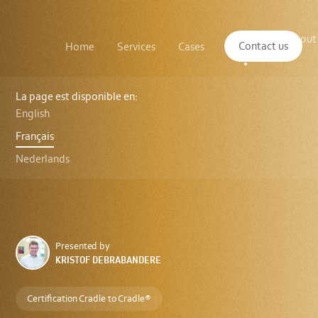
Main
The
About
navigation
Contact us
Home
Services
Cases
Insights
logo
us
of
Sustenuto
Cradle
to
La page est disponible en:
Cradle
English
Certified®
-
Français
Fr
Nederlands
Presented by
KRISTOF DEBRABANDERE
Certification Cradle to Cradle®