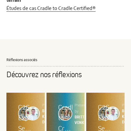
Études de cas Cradle to Cradle Certified®
Réflexions associés
Découvrez nos réflexions
Presented by
Presented
Pres
C2C
Cradle
C2C
BRITT VONK,
BRIT
by
Explained
to
Explained
KRISTOF
KRIS
BRITT
DEBRABANDERE
DEB
VONK
Series
Cradle
Series