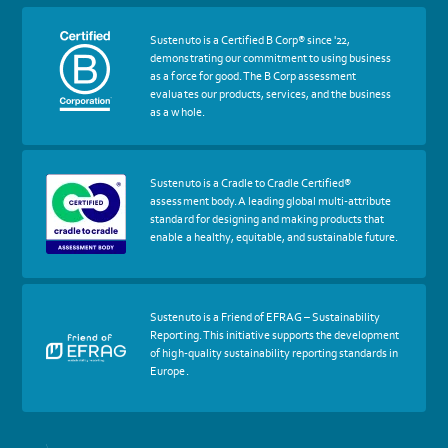
More
Sustenuto is a Certified B Corp® since '22,
about
demonstrating our commitment to using business
certif
as a force for good. The B Corp assessment
Certified
evaluates our products, services, and the business
B
as a whole.
Corp
More
Sustenuto is a Cradle to Cradle Certified®
about
assessment body. A leading global multi-attribute
certif
standard for designing and making products that
Cradle
enable a healthy, equitable, and sustainable future.
to
Cradle
Certified®
Assessment
Body
More
Sustenuto is a Friend of EFRAG – Sustainability
about
Reporting. This initiative supports the development
certif
of high-quality sustainability reporting standards in
Friends
Europe.
of
EFRAG