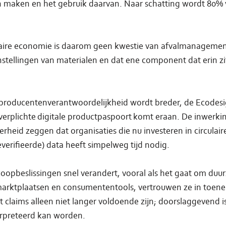
 maken en het gebruik daarvan. Naar schatting wordt 80% 
aire economie is daarom geen kwestie van afvalmanagement 
stellingen van materialen en dat ene component dat erin zit
 producentenverantwoordelijkheid wordt breder, de Ecodesi
 verplichte digitale productpaspoort komt eraan. De inwerki
heid zeggen dat organisaties die nu investeren in circulai
erifieerde) data heeft simpelweg tijd nodig.
ankoopbeslissingen snel verandert, vooral als het gaat om 
 marktplaatsen en consumententools, vertrouwen ze in toen
t claims alleen niet langer voldoende zijn; doorslaggevend 
terpreteerd kan worden.