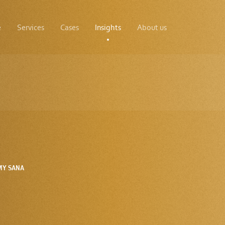
e
Services
Cases
Insights
About us
MY SANA