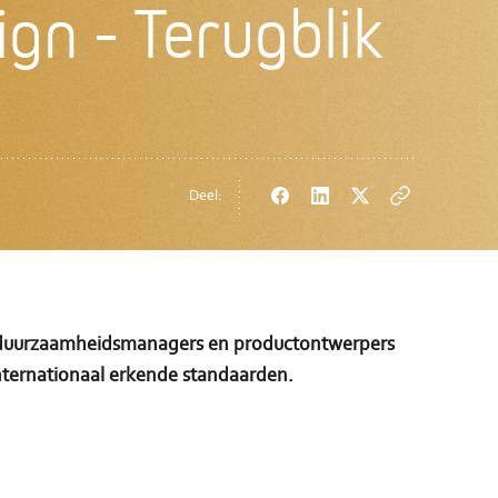
gn - Terugblik
Deel:
Facebook
LinkedIn
Twitter
Copy
url
, duurzaamheidsmanagers en productontwerpers
internationaal erkende standaarden.