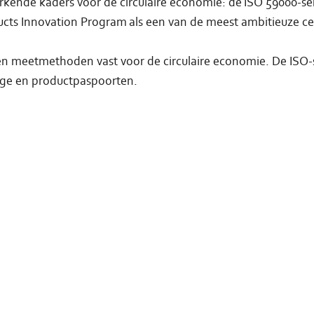
kende kaders voor de circulaire economie: de ISO 59000-seri
ucts Innovation Program als een van de meest ambitieuze cer
en meetmethoden vast voor de circulaire economie. De ISO-s
tage en productpaspoorten.