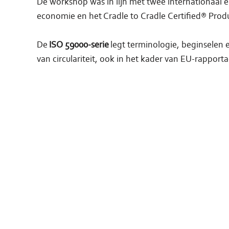
De workshop was in lijn met twee internationaal er
economie en het Cradle to Cradle Certified® Prod
De
ISO 59000-serie
legt terminologie, beginselen 
van circulariteit, ook in het kader van EU-rappor