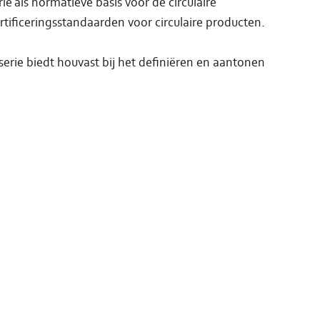
e als normatieve basis voor de circulaire
tificeringsstandaarden voor circulaire producten.
erie biedt houvast bij het definiëren en aantonen