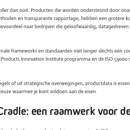
ller dan ooit. Producten die worden ondersteund door onafh
ethoden en transparante rapportage, hebben een grotere k
ievoordeel naar bedrijven die geloofwaardig, datagedreven 
onale frameworks en standaarden niet langer slechts een co
Products Innovation Institute programma en de ISO 59000-se
els of uit strategische overwegingen, productdata is essentie
e keuze waarmee je kunt voldoen aan de eisen.
Cradle: een raamwerk voor de