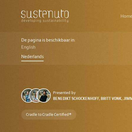
Main
The
Hom
navigation
logo
of
Sustenuto
Workshop
Safe
De pagina is beschikbaar in:
&
English
Circular
by
Nederlands
Design
-
Terugblik
Presented by
BENEDIKT SCHOCKENHOFF, BRITT VONK, JIM
Cradle to Cradle Certified®