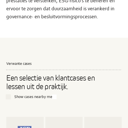
prestaties te versterken, ESG-risico’s te beheren en
ervoor te zorgen dat duurzaamheid is verankerd in
governance- en besluitvormingsprocessen.
Verwante cases
Een selectie van klantcases en
lessen uit de praktijk.
Show cases nearby me
Read
Read
Read
more
more
more