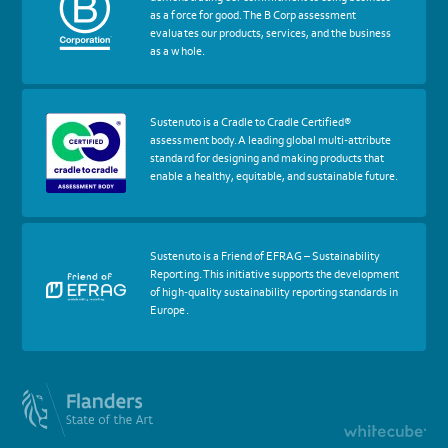
certif
as a force for good. The B Corp assessment
Certified
evaluates our products, services, and the business
B
as a whole.
Corp
More
Sustenuto is a Cradle to Cradle Certified®
about
assessment body. A leading global multi-attribute
certif
standard for designing and making products that
Cradle
enable a healthy, equitable, and sustainable future.
to
Cradle
Certified®
Assessment
Body
More
Sustenuto is a Friend of EFRAG – Sustainability
about
Reporting. This initiative supports the development
certif
of high-quality sustainability reporting standards in
Friends
Europe.
of
EFRAG