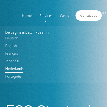
Main
The
About
navigation
Contact us
Home
Services
Cases
Insights
logo
us
of
Sustenuto
ESG
Strategie
De pagina is beschikbaar in:
Deutsch
English
Français
Japanese
Nederlands
Português