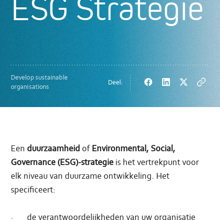
ESG Strategie
Develop sustainable
Deel:
Facebook
LinkedIn
Twitter
Copy
organisations
url
Een
duurzaamheid
of
Environmental, Social,
Governance (ESG)-strategie
is het vertrekpunt voor
elk niveau van duurzame ontwikkeling. Het
specificeert:
·
de verantwoordelijkheden van uw organisatie