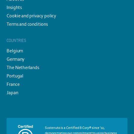
Insights
Cookie and privacy policy
Terms and conditions
COUNTRIES
Belgium
Germany
The Netherlands
Portugal
France
Japan
More
Sustenuto is a Certified B Corp® since '22,
about
demonstrating our commitment to using business