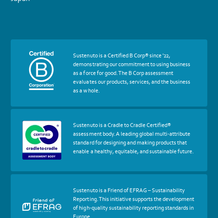
More
Sustenuto is a Certified B Corp® since '22,
about
demonstrating our commitment to using business
certif
as a force for good. The B Corp assessment
Certified
evaluates our products, services, and the business
B
as a whole.
Corp
More
Sustenuto is a Cradle to Cradle Certified®
about
assessment body. A leading global multi-attribute
certif
standard for designing and making products that
Cradle
enable a healthy, equitable, and sustainable future.
to
Cradle
Certified®
Assessment
Body
More
Sustenuto is a Friend of EFRAG – Sustainability
about
Reporting. This initiative supports the development
certif
of high-quality sustainability reporting standards in
Friends
Europe.