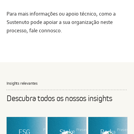
Para mais informações ou apoio técnico, como a
Sustenuto pode apoiar a sua organização neste
processo, fale connosco.
Insights relevantes
Descubra todos os nossos insights
Presented
Presented
Presente
ESG
Stakeholder
Reducing