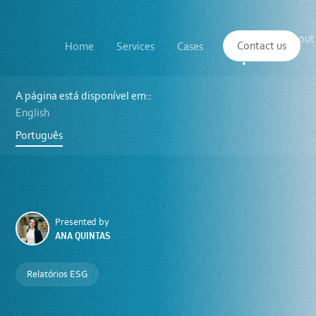
Main
The
About
navigation
Contact us
Home
Services
Cases
Insights
logo
us
of
Sustenuto
Diretiva
CSRD
A página está disponível em::
discutida
English
na
Ordem
Português
dos
Engenheiros
da
Região
Norte
Presented by
ANA QUINTAS
Relatórios ESG