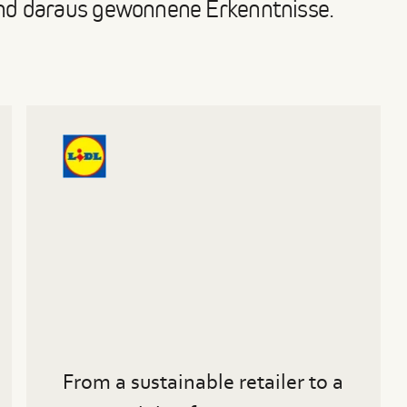
nd daraus gewonnene Erkenntnisse.
Read
more
about
From
a
sustainable
retailer
to
a
sustainability
front-
runner
From a sustainable retailer to a