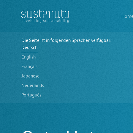
Main
The
Hom
navigation
logo
of
Sustenuto
Gute
Unternehmensführung
Die Seite ist in folgenden Sprachen verfügbar:
Deutsch
English
Français
Japanese
Nederlands
Português