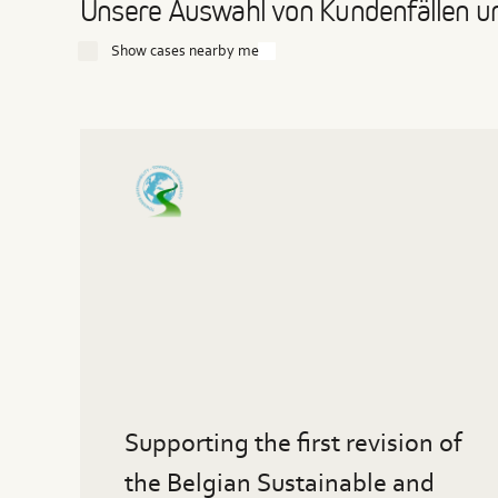
Unsere Auswahl von Kundenfällen u
Show cases nearby me
Read
more
about
Supporting
the
first
revision
of
the
Belgian
Sustainable
and
Responsible
Supporting the first revision of
Investment
label
the Belgian Sustainable and