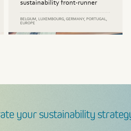
sustainability front-runner
BELGIUM,
LUXEMBOURG,
GERMANY,
PORTUGAL,
EUROPE
-
ESG-
Einbeziehung der
ESG-
tegie
Strategie
Interessengruppen
Berichterstattung
ate your sustainability strateg