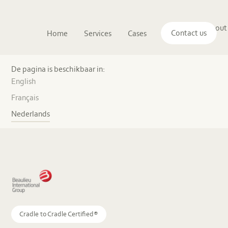
Main
The
About
navigation
Contact us
Home
Services
Cases
Insights
logo
us
of
Sustenuto
BFS
Europe
De pagina is beschikbaar in:
NV
English
–
Vooruitstrevende
Français
tapijten
Nederlands
Cradle to Cradle Certified®