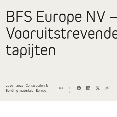
BFS Europe NV 
Vooruitstrevend
tapijten
2020 - 2022 · Construction &
Deel:
Facebook
LinkedIn
Twitter
Copy
Building materials · Europe
url