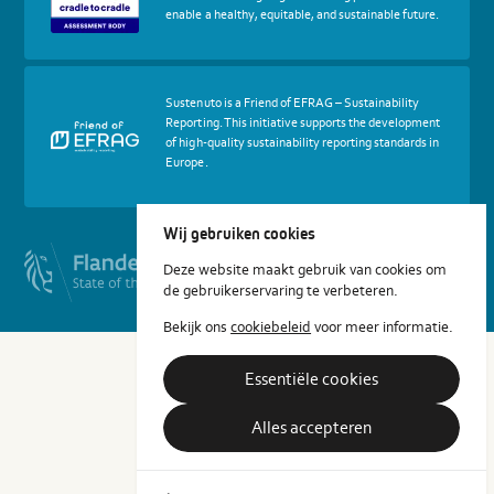
Cradle
enable a healthy, equitable, and sustainable future.
to
Cradle
Certified®
Assessment
Body
More
Sustenuto is a Friend of EFRAG – Sustainability
about
Reporting. This initiative supports the development
certif
of high-quality sustainability reporting standards in
Friends
Europe.
of
EFRAG
Wij gebruiken cookies
Deze website maakt gebruik van cookies om
de gebruikerservaring te verbeteren.
Bekijk ons
cookiebeleid
voor meer informatie.
Essentiële cookies
Alles accepteren