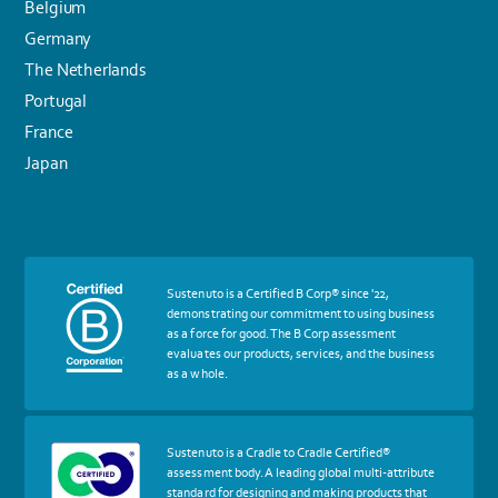
Belgium
Germany
The Netherlands
Portugal
France
Japan
More
Sustenuto is a Certified B Corp® since '22,
about
demonstrating our commitment to using business
certif
as a force for good. The B Corp assessment
Certified
evaluates our products, services, and the business
B
as a whole.
Corp
More
Sustenuto is a Cradle to Cradle Certified®
about
assessment body. A leading global multi-attribute
certif
standard for designing and making products that